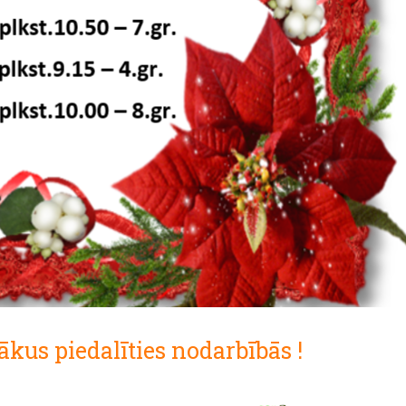
kus piedalīties nodarbībās !