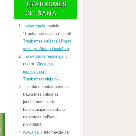
TRAUKSMES
CELŠANA
www.riga.lv
sadaļa
“Trauksmes celšana” (skatīt:
Trauksmes celšana | Rīgas
valstspilsētas pašvaldība
);
www.trauksmescelejs.lv
(skatīt:
Ziņojuma
iesniegšana |
Trauksmescelejs.lv
);
iestādes kontaktpersona
trauksmes celšanas
jautājumos sniedz
konsultācijas saistībā ar
trauksmes celšanu
(67848504);
www.riga.lv
informācija par