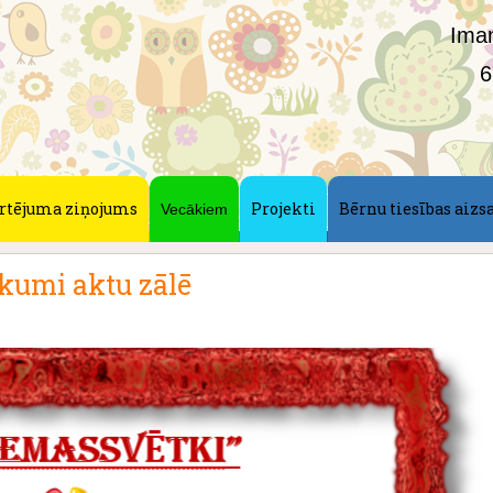
Iman
6
rtējuma ziņojums
Projekti
Bērnu tiesības aizs
Vecākiem
kumi aktu zālē