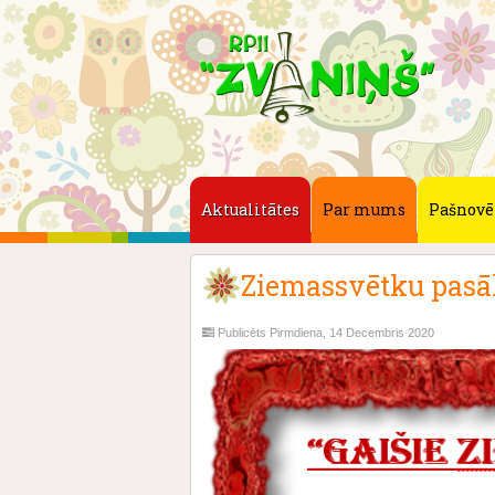
Aktualitātes
Par mums
Pašnovē
Ziemassvētku pasā
Publicēts Pirmdiena, 14 Decembris 2020