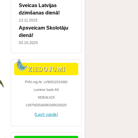
Sveicas Latvijas
dzimšanas dienā!
13.11.2025
Apsveicam Skolotāju
dienā!
03.10.2025
ZIEDOJUMI
PVN reģ.Nr. LV90011524360
Luminor bank AS
NDEALV2X
LV87NDEA0081000016020
(
Lasīt vairāk
)