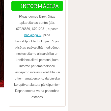
INFORMĀCIJA
Rīgas domes Birokrātijas
apkarošanas centrs (tālr.
67026859, 67012031, e-pasts
bac@riga.lv
) pilda
kontaktpunkta funkcijas Rīgas
pilsētas pašvaldībā, nodrošinot
nepieciešamo aizsardzību un
konfidencialitāti personai,kura
informē par amatpersonu
iespējamo interešu konfliktu vai
citiem amatpersonu, darbinieku
koruptīva rakstura pārkāpumiem
Departamentā vai tā padotības
iestādēs.