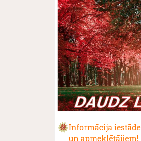
Informācija iestād
un apmeklētājiem!