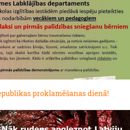
epublikas proklamēšanas dienā!