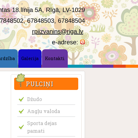
tas 18.līnija 5A, Rīgā, LV-1029
7848502, 67848503, 67848504
rpiizvanins@riga.lv
e-adrese:
ardzība
Galerija
Kontakti
PULCIŅI
Džudo
Angļu valoda
Sporta dejas
pamati