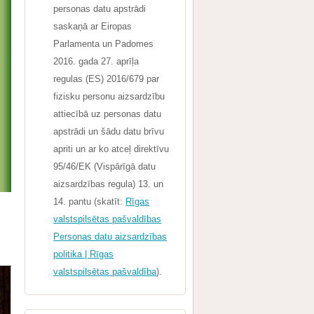
personas datu apstrādi
saskaņā ar Eiropas
Parlamenta un Padomes
2016. gada 27. aprīļa
regulas (ES) 2016/679 par
fizisku personu aizsardzību
attiecībā uz personas datu
apstrādi un šādu datu brīvu
apriti un ar ko atceļ direktīvu
95/46/EK (Vispārīgā datu
aizsardzības regula) 13. un
14. pantu (skatīt:
Rīgas
valstspilsētas pašvaldības
Personas datu aizsardzības
politika | Rīgas
valstspilsētas pašvaldība
).